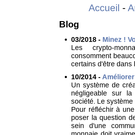
Accueil
-
A
Blog
03/2018 -
Minez ! V
Les crypto-monn
consomment beaucou
certains d'être dans 
10/2014 -
Améliorer
Un système de créa
négligeable sur l
société. Le système
Pour réfléchir à une
poser la question de
sein d'une commu
monnaie doit vraime