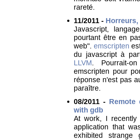
rareté.
11/2011 -
Horreurs,
Javascript, langage
pourtant être en pa
web".
emscripten
est
du javascript à par
LLVM
. Pourrait-on
emscripten pour po
réponse n'est pas aus
paraître.
08/2011 -
Remote 
with gdb
At work, I recent
application that w
exhibited strange 