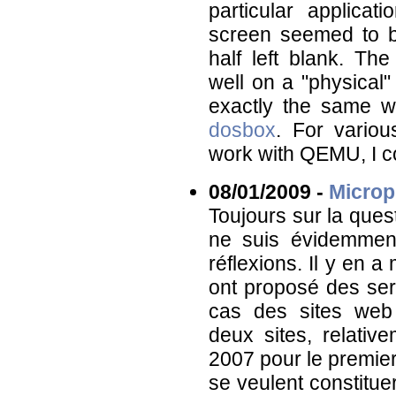
particular applicat
screen seemed to be
half left blank. T
well on a "physical"
exactly the same w
dosbox
. For vario
work with QEMU, I co
08/01/2009 -
Microp
Toujours sur la ques
ne suis évidemment
réflexions. Il y en a
ont proposé des ser
cas des sites we
deux sites, relativ
2007 pour le premier
se veulent constitue